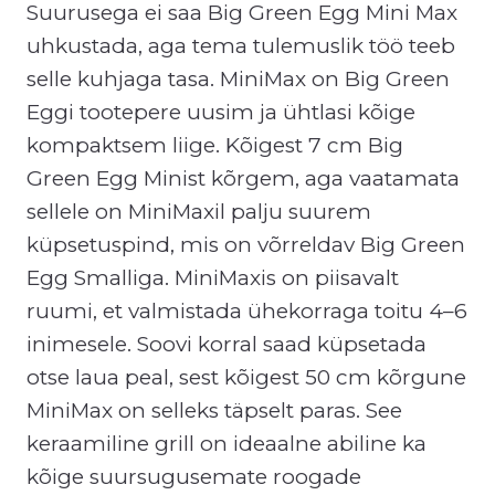
Suurusega ei saa Big Green Egg Mini Max
uhkustada, aga tema tulemuslik töö teeb
selle kuhjaga tasa. MiniMax on Big Green
Eggi tootepere uusim ja ühtlasi kõige
kompaktsem liige. Kõigest 7 cm Big
Green Egg Minist kõrgem, aga vaatamata
sellele on MiniMaxil palju suurem
küpsetuspind, mis on võrreldav Big Green
Egg Smalliga. MiniMaxis on piisavalt
ruumi, et valmistada ühekorraga toitu 4–6
inimesele. Soovi korral saad küpsetada
otse laua peal, sest kõigest 50 cm kõrgune
MiniMax on selleks täpselt paras. See
keraamiline grill on ideaalne abiline ka
kõige suursugusemate roogade