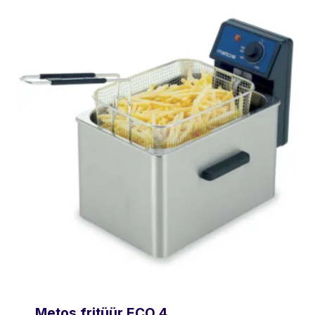
Metos fritüür ECO 4