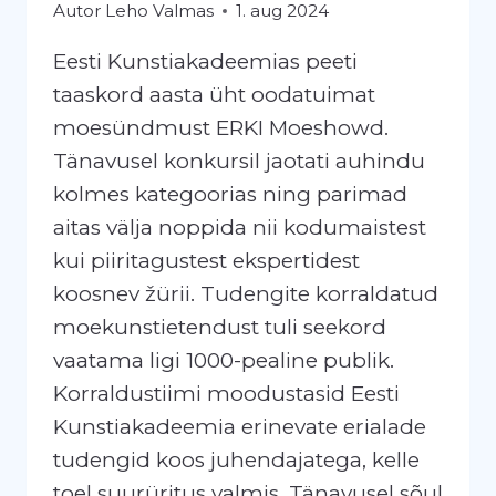
Autor
Leho Valmas
1. aug 2024
Eesti Kunstiakadeemias peeti
taaskord aasta üht oodatuimat
moesündmust ERKI Moeshowd.
Tänavusel konkursil jaotati auhindu
kolmes kategoorias ning parimad
aitas välja noppida nii kodumaistest
kui piiritagustest ekspertidest
koosnev žürii. Tudengite korraldatud
moekunstietendust tuli seekord
vaatama ligi 1000-pealine publik.
Korraldustiimi moodustasid Eesti
Kunstiakadeemia erinevate erialade
tudengid koos juhendajatega, kelle
toel suurüritus valmis. Tänavusel sõul